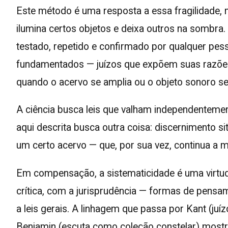
Este método é uma resposta a essa fragilidade,
ilumina certos objetos e deixa outros na sombra
testado, repetido e confirmado por qualquer pes
fundamentados — juízos que expõem suas razões,
quando o acervo se amplia ou o objeto sonoro se 
A ciência busca leis que valham independentemen
aqui descrita busca outra coisa: discernimento 
um certo acervo — que, por sua vez, continua a m
Em compensação, a sistematicidade é uma virtude 
crítica, com a jurisprudência — formas de pensa
a leis gerais. A linhagem que passa por Kant (juí
Benjamin (escuta como coleção constelar) mostra