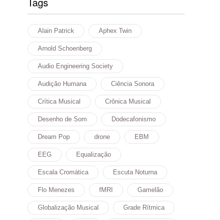
Tags
Alain Patrick
Aphex Twin
Arnold Schoenberg
Audio Engineering Society
Audição Humana
Ciência Sonora
Crítica Musical
Crônica Musical
Desenho de Som
Dodecafonismo
Dream Pop
drone
EBM
EEG
Equalização
Escala Cromática
Escuta Noturna
Flo Menezes
fMRI
Gamelão
Globalização Musical
Grade Rítmica