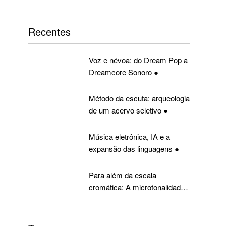
Recentes
Voz e névoa: do Dream Pop a
Dreamcore Sonoro ●
Método da escuta: arqueologia
de um acervo seletivo ●
Música eletrônica, IA e a
expansão das linguagens ●
Para além da escala
cromática: A microtonalidade
ronda o Ocidente [PARTE 2.1]