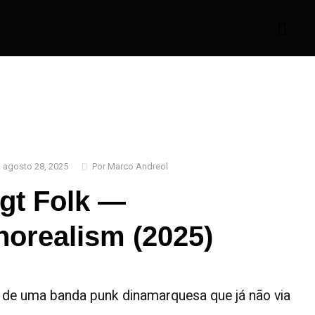
agosto 28, 2025
Por Marco Andreol
igt Folk —
horealism (2025)
 de uma banda punk dinamarquesa que já não via